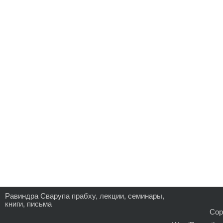
Равиндра Сварупа прабху, лекции, семинары,
книги, письма
Copy