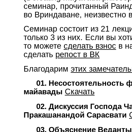
b
семинар, прочитанный Раин
o
o
во Вриндаване, неизвестно в
k
Семинар состоит из 21 лекц
только 3 из них. Если вы хо
то можете
сделать взнос
в н
сделать
репост в ВК
Благодарим
этих замечател
01. Несостоятельность
майавады
Скачать
02. Дискуссия Господа Ч
Пракашанандой Сарасвати
03. Объяснение Ведант