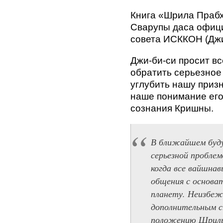
Книга «Шрила Праб
Сварупы даса офиц
совета ИСККОН (Джи
Джи-би-си просит в
обратить серьезное 
углубить нашу приз
наше понимание ег
сознания Кришны.
В ближайшем буд
серьезной пробле
когда все вайшна
общения с основа
планету. Неизбеж
дополнительным 
положению Шрилы 