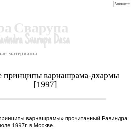
Search
for:
ра Сварупа
ndra Svarupa Dasa
ные материалы
е принципы варнашрама-дхармы
[1997]
принципы варнашрамы» прочитанный Равиндра
юле 1997г. в Москве.