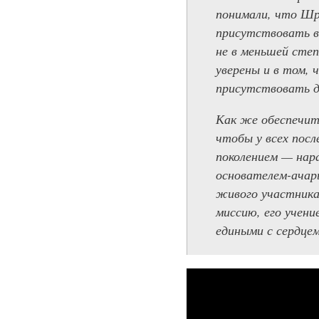
понимали, что Шр
присутствовать в
не в меньшей степ
уверены и в том,
присутствовать д
Как же обеспечит
чтобы у всех пос
поколением — нара
основателем-ачарь
живого участника
миссию, его учени
едиными с сердце