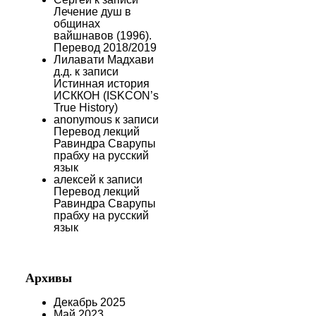
Лечение душ в
ы
общинах
вайшнавов (1996).
Перевод 2018/2019
Лилавати Мадхави
д.д.
к записи
Истинная история
ИСККОН (ISKCON’s
True History)
anonymous
к записи
Перевод лекций
Равиндра Сварупы
прабху на русский
язык
алексей
к записи
Перевод лекций
Равиндра Сварупы
прабху на русский
язык
Архивы
Декабрь 2025
Май 2023