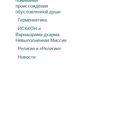
понимания
происхождения
обусловленной души
Герменевтика
ИСККОН и
Варнашрама-дхарма:
Невыполненная Миссия
Религия и «Религии»
Новости
й