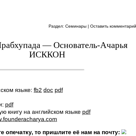
Раздел:
Семинары
|
Оставить комментари
рабхупада — Основатель-Ачарья
ИСККОН
сском языке:
fb2
doc
pdf
и:
pdf
ую книгу на английском языке
pdf
ww.founderacharya.com
 опечатку, то пришлите её нам на почту: