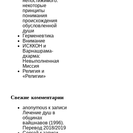
непостижимого:
некоторые
принципы
понимания
происхождения
обусловленной
й
души
Герменевтика
Внимание
ИСККОН и
Варнашрама-
дхарма:
Невыполненная
Миссия
Религия и
«Религии»
Свежие комментарии
anonymous
к записи
Лечение душ в
общинах
вайшнавов (1996).
Перевод 2018/2019
Сергей
к записи