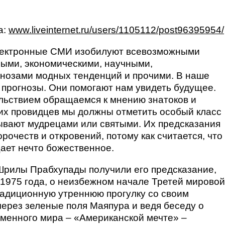
а:
www.liveinternet.ru/users/1105112/post96395954/
лектронные СМИ изобилуют всевозможными
ными, экономическими, научными,
гнозами модных тенденций и прочими. В наше
 прогнозы. Они помогают нам увидеть будущее.
льствием обращаемся к мнению знатоков и
тих провидцев мы должны отметить особый класс
ывают мудрецами или святыми. Их предсказания
орочеств и откровений, потому как считается, что
ает нечто божественное.
Шрилы Прабхупады получили его предсказание,
 1975 года, о неизбежном начале Третей мировой
адиционную утреннюю прогулку со своим
через зеленые поля Маяпура и ведя беседу о
менного мира – «Американской мечте» –