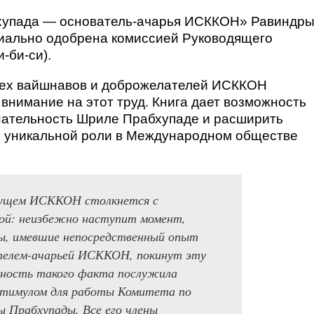
хупада — основатель-ачарья ИСККОН» Равиндр
иально одобрена комиссией Руководящего
-би-си).
сех вайшнавов и доброжелателей ИСККОН
внимание на этот труд. Книга дает возможность
нательность Шриле Прабхупаде и расширить
о уникальной роли в Международном обществе
ущем ИСККОН столкнется с
мой: неизбежно наступит момент,
вы, имевшие непосредственный опыт
телем-ачарьей ИСККОН, покинут эту
ность такого факта послужила
стимулом для работы Комитета по
Прабхупады. Все его члены