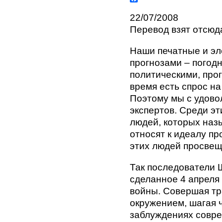
K
F
a
22/07/2008
c
Перевод взят отсюд
e
b
o
Наши печатные и э
o
k
прогнозами – погод
политическими, про
время есть спрос на
Поэтому мы с удово
экспертов. Среди э
людей, которых наз
относят к идеалу пр
этих людей просвещ
Так последователи 
сделанное 4 апреля
войны. Совершая тр
окружением, шагая 
заблуждениях совре