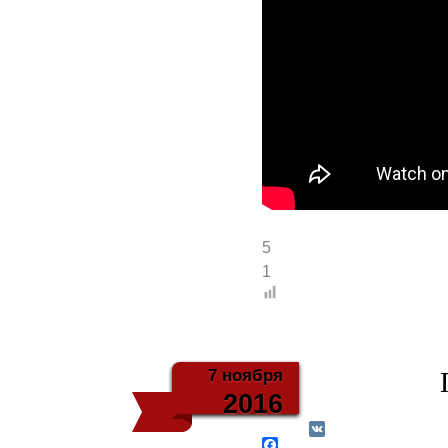
5
1
7 ноября
2016
V