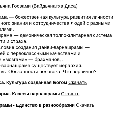
гьяна Госвами (Вайдьянатха Даса)
ма — божественная культура развития личност
вного знания и сотрудничества людей с разными
олями.
рама — демоническая толпо-элитарная система
ти и страха.
словие создания Дайви-варнашрамы —
ей с первоклассными качествами и
 «мозгами» — брахманов, .
-варнашраме существует иерархия.
 vs. Обязанности человека. Что первично?
Скачать
са. Культура созданная Богом
Скачать
арма. Классы варнашрамы
Скачать
рамы - Единство в разнообразии