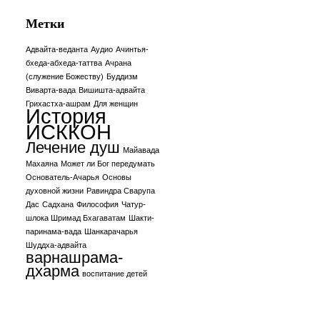
Метки
Адвайта-веданта
Аудио
Ачинтья-
бхеда-абхеда-таттва
Ачрана
(служение Божеству)
Буддизм
Виварта-вада
Вишишта-адвайта
Грихастха-ашрам
Для женщин
История
ИСККОН
Лечение душ
Майавада
Махаяна
Может ли Бог передумать
Основатель-Ачарья
Основы
духовной жизни
Равиндра Сварупа
Дас
Садхана
Философия
Чатур-
шлока Шримад Бхагаватам
Шакти-
й
паринама-вада
Шанкарачарья
Шуддха-адвайта
варнашрама-
дхарма
воспитание детей