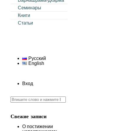
Варнашрама-дхарма
Семинары
Книги
и
Статьи
Русский
English
Вход
Search
for:
Свежие записи
О постижении