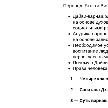
o
Перевод: Бхакти Ви
o
k
Дайви-варнашра
на основе духо
социальными р
Асурика-варнаш
на основе завис
Необходимое у
воспитание люд
первоклассными
Почему в Дайви
Права человека
1 — Четыре клас
2 — Санатана Дх
3 — Суть варнаш